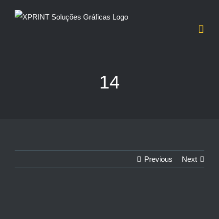
Ir
para
o
conteúdo
14
Previous
Next