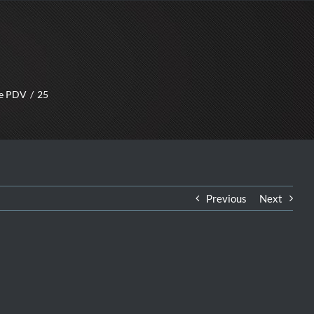
 e PDV
25
Previous
Next