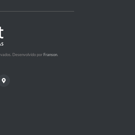
ervados. Desenvolvido por
Franson
.
sApp
Custom