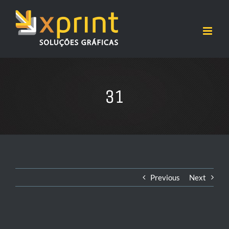
Ir
para
o
conteúdo
31
Previous
Next